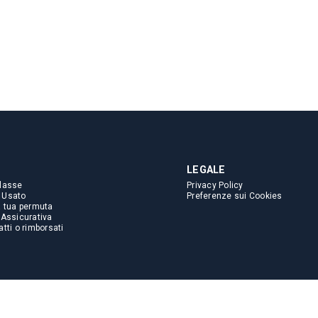
LEGALE
lasse
Privacy Policy
 Usato
Preferenze sui Cookies
a tua permuta
 Assicurativa
tti o rimborsati
i