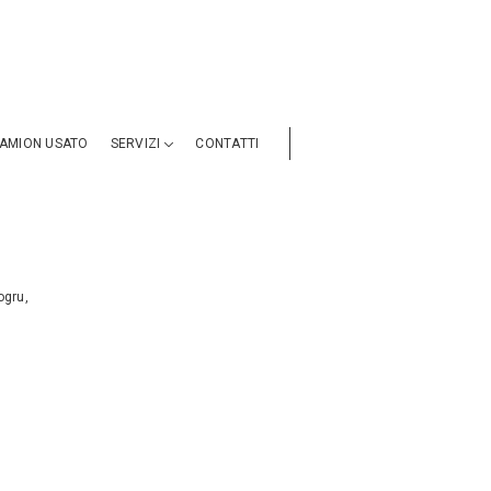
AMION USATO
SERVIZI
CONTATTI
ogru,