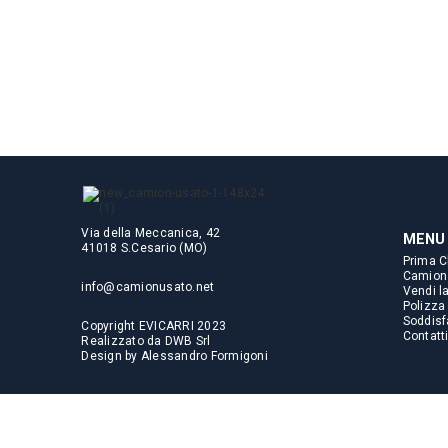
Via della Meccanica, 42
MENU
41018 S.Cesario (MO)
Prima C
Camion
info@camionusato.net
Vendi l
Polizza
Soddisfa
Copyright EVICARRI 2023
Contatt
Realizzato da
DWB Srl
Design by
Alessandro Formigoni