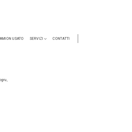
AMION USATO
SERVIZI
CONTATTI
ogru,