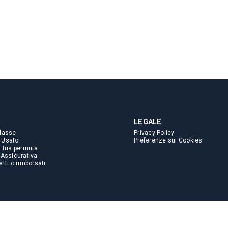
LEGALE
lasse
Privacy Policy
 Usato
Preferenze sui Cookies
a tua permuta
 Assicurativa
tti o rimborsati
i