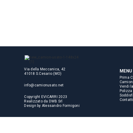
Via della Meccanica, 42
MENU
41018 S.Cesario (MO)
Prima C
Camion
info@camionusato.net
Vendi l
Polizza
Soddisfa
Copyright EVICARRI 2023
Contatt
Realizzato da
DWB Srl
Design by
Alessandro Formigoni