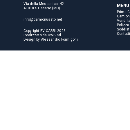
Via della Meccanica, 42
MENU
41018 S.Cesario (MO)
Prima C
Camion
info@camionusato.net
Vendi l
Polizza
Soddisfa
Copyright EVICARRI 2023
Contatt
Realizzato da
DWB Srl
Design by
Alessandro Formigoni