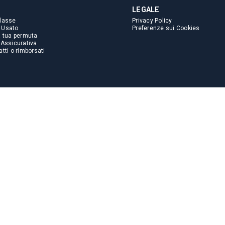
LEGALE
lasse
Privacy Policy
 Usato
Preferenze sui Cookies
a tua permuta
 Assicurativa
tti o rimborsati
i