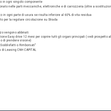
to in ogni singolo componente
nato nelle parti meccaniche, elettroniche e di carrozzeria (oltre a sostituzione
to in ogni parte di usura se risulta inferiore al 60% di vita residua
to per la regolare circolazione su Strada
zo vengono abbinati:
ione Easy drive 12 mesi
per coprire tutti gli organi principali ( vedi prospetto a
o di prendere visione)
 Soddisfatti o Rimborsati”
tà di Leasing CNH CAPITAL