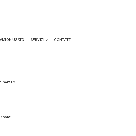
AMION USATO
SERVIZI
CONTATTI
 un mezzo
pesanti