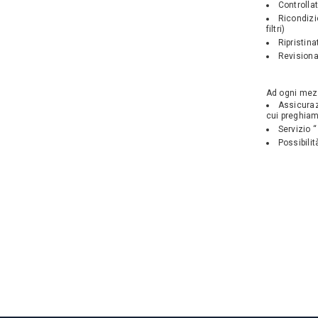
Controlla
Ricondizio
filtri)
Ripristina
Revisiona
Ad ogni mez
Assicuraz
cui preghiam
Servizio “
Possibili