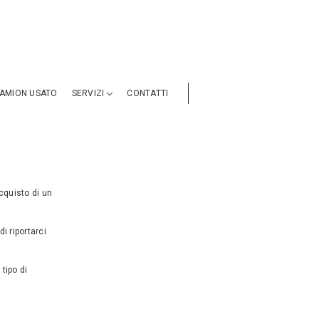
AMION USATO
SERVIZI
CONTATTI
cquisto di un
di riportarci
tipo di