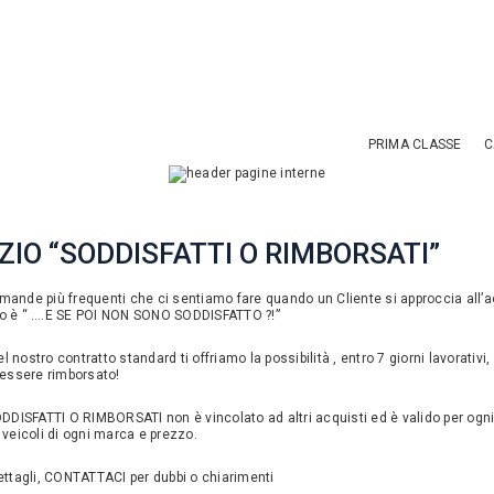
PRIMA CLASSE
C
ZIO “SODDISFATTI O RIMBORSATI”
mande più frequenti che ci sentiamo fare quando un Cliente si approccia all’a
to è “ ….E SE POI NON SONO SODDISFATTO ?!”
 nostro contratto standard ti offriamo la possibilità , entro 7 giorni lavorativi, 
d essere rimborsato!
SODDISFATTI O RIMBORSATI non è vincolato ad altri acquisti ed è valido per ogni 
 veicoli di ogni marca e prezzo.
dettagli, CONTATTACI per dubbi o chiarimenti