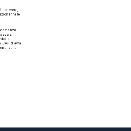
ello stesso,
zione tra le
ircostanza
ovava al
 stato
EVICARRI avrà
ernativa, di