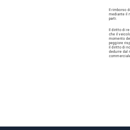
Il rimborso d
mediante il 
parti.
Il diritto d
che il veicol
momento dell
peggiore ris
il diritto di
dedurre dal r
commerciale