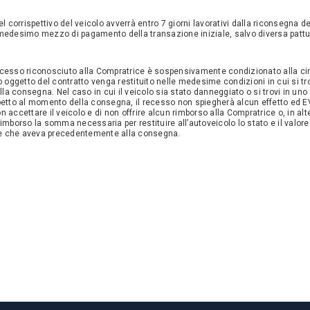
el corrispettivo del veicolo avverrà entro 7 giorni lavorativi dalla riconsegna d
medesimo mezzo di pagamento della transazione iniziale, salvo diversa pattui
i recesso riconosciuto alla Compratrice è sospensivamente condizionato alla c
o oggetto del contratto venga restituito nelle medesime condizioni in cui si tr
a consegna. Nel caso in cui il veicolo sia stato danneggiato o si trovi in uno
petto al momento della consegna, il recesso non spiegherà alcun effetto ed 
 non accettare il veicolo e di non offrire alcun rimborso alla Compratrice o, in alt
imborso la somma necessaria per restituire all’autoveicolo lo stato e il valore
 che aveva precedentemente alla consegna.