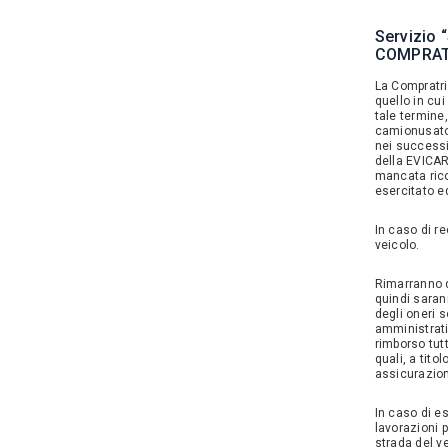
Servizio
COMPRAT
La Compratric
quello in cu
tale termine
camionusato
nei successi
della EVICAR
mancata rico
esercitato ed
In caso di re
veicolo.
Rimarranno d
quindi saran
degli oneri s
amministrati
rimborso tut
quali, a tito
assicurazion
In caso di es
lavorazioni 
strada del ve