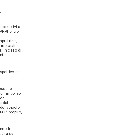
A
successivi a
CARRI entro
pratrice,
mmerciali
. In caso di
ente
spettivo del
esso, e
 di rimborso
ica
e dal
del veicolo
e in proprio,
ntuali
messa su