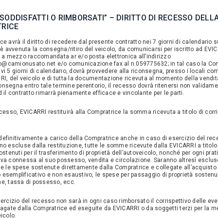
 “SODDISFATTI O RIMBORSATI” – DIRITTO DI RECESSO DELL
RICE
e avrà il diritto di recedere dal presente contratto nei 7 giorni di calendario 
i è avvenuta la consegna/ritiro del veicolo, da comunicarsi per iscritto ad EVI
, a mezzo raccomandata ar e/o posta elettronica all’indirizzo
@camionusato.net e/o comunicazione fax al n.059775632; in tal caso la Com
vi 5 giorni di calendario, dovrà provvedere alla riconsegna, presso i locali co
RI, del veicolo e di tutta la documentazione ricevuta al momento della vendita
nsegna entro tale termine perentorio, il recesso dovrà ritenersi non validam
 il contratto rimarrà pienamente efficace e vincolante per le parti.
cesso, EVICARRI restituirà alla Compratrice la somma ricevuta a titolo di corri
efinitivamente a carico della Compratrice anche in caso di esercizio del rec
no escluse dalla restituzione, tutte le somme ricevute dalla EVICARRI a titolo
ostenuti per il trasferimento di proprietà dell’autoveicolo, nonché per ogni prat
va connessa al suo possesso, vendita e circolazione. Saranno altresì esclus
te le spese sostenute direttamente dalla Compratrice e collegate all’acquisto 
lo esemplificativo e non esaustivo, le spese per passaggio di proprietà sostenut
e, tassa di possesso, ecc.
ercizio del recesso non sarà in ogni caso rimborsato il corrispettivo delle eve
pagate dalla Compratrice ed eseguite da EVICARRI o da soggetti terzi per la 
icolo.