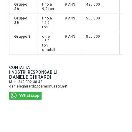
Gruppo
fino a
9 ANNI
420.000
80.
2A
9,9 ton
Gruppo
fino a
9 ANNI
500.000
120
2B
15,9
ton
Gruppo 3
oltre
9 ANNI
850.000
150
15,9
ton
stradali
CONTATTA
I NOSTRI RESPONSABILI
DANIELE GHIRARDI
Mob. 349 392 38 43
danieleghirardi@camionusato.net