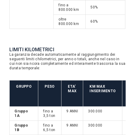
fino a
50%
800.000 km
oltre
60%
800.000 km
LIMITI KILOMETRICI
La garanzia decade automaticamente al raggiungimento dei
seguenti limiti chilometrici, per anno o totali, anche nel caso in
cui non sia ncora completamente ed interamente trascorsa la sua
durata temporale:
GRUPPO
PESO
ETA’
KM MAX
KM
MAX
INSERIMENTO
MA
PE
AN
Gruppo
fino a
9 ANNI
300.000
40.
1A
3,5 ton
Gruppo
fino a
9 ANNI
300.000
60.
1B
6,5 ton