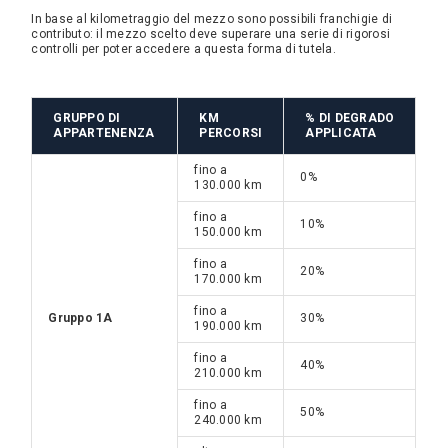
In base al kilometraggio del mezzo sono possibili franchigie di
contributo: il mezzo scelto deve superare una serie di rigorosi
controlli per poter accedere a questa forma di tutela.
GRUPPO DI
KM
% DI DEGRADO
APPARTENENZA
PERCORSI
APPLICATA
fino a
0%
130.000 km
fino a
10%
150.000 km
fino a
20%
170.000 km
fino a
Gruppo 1A
30%
190.000 km
fino a
40%
210.000 km
fino a
50%
240.000 km