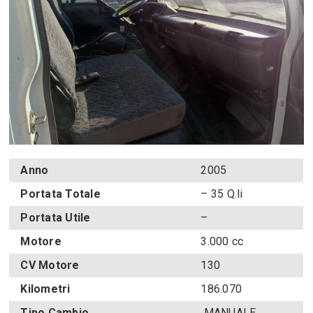
Anno
2005
Portata Totale
– 35 Q.li
Portata Utile
–
Motore
3.000 cc
CV Motore
130
Kilometri
186.070
Tipo Cambio
MANUALE