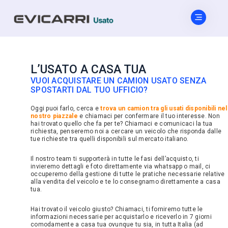
L’USATO A CASA TUA
VUOI ACQUISTARE UN CAMION USATO SENZA
SPOSTARTI DAL TUO UFFICIO?
Oggi puoi farlo, cerca e
trova un camion tra gli usati disponibili nel
nostro piazzale
e chiamaci per confermare il tuo interesse. Non
hai trovato quello che fa per te? Chiamaci e comunicaci la tua
richiesta, penseremo noi a cercare un veicolo che risponda dalle
tue richieste tra quelli disponibili sul mercato italiano.
Il nostro team ti supporterà in tutte le fasi dell’acquisto, ti
invieremo dettagli e foto direttamente via whatsapp o mail, ci
occuperemo della gestione di tutte le pratiche necessarie relative
alla vendita del veicolo e te lo consegnamo direttamente a casa
tua.
Hai trovato il veicolo giusto? Chiamaci, ti forniremo tutte le
informazioni necessarie per acquistarlo e riceverlo in 7 giorni
comodamente a casa tua ovunque tu sia, in tutta Italia (ad