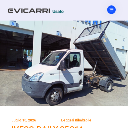
Luglio 10, 2026
Leggeri Ribaltabile