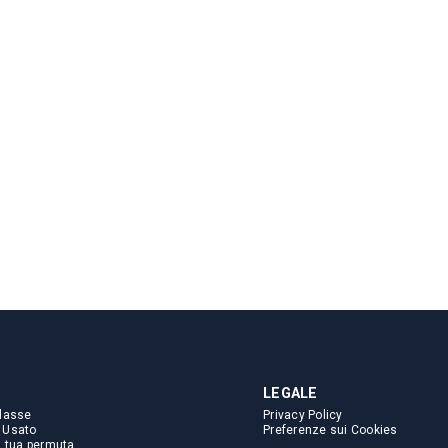
LEGALE
lasse
Privacy Policy
 Usato
Preferenze sui Cookies
a tua permuta